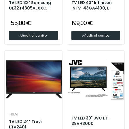
TV LED 32" Samsung
TV LED 43" Infiniton
UE32T4305AEXXC, F
INTV-43GA4100, E
155,00 €
199,00 €
Añadir al carrito
Añadir al carrito
TREVI
TV LED 39" JVC LT-
TV LED 24" Trevi
39VH3000
LTV2401