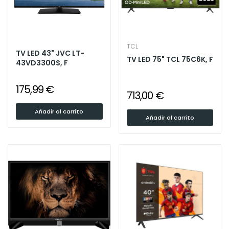
TCL
TV LED 43" JVC LT-
TV LED 75" TCL 75C6K, F
43VD3300S, F
175,99 €
713,00 €
Añadir al carrito
Añadir al carrito