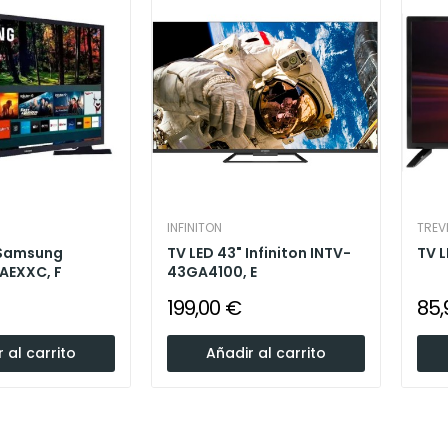
INFINITON
TREV
 Samsung
TV LED 43" Infiniton INTV-
TV L
AEXXC, F
43GA4100, E
199,00 €
85,
 al carrito
Añadir al carrito