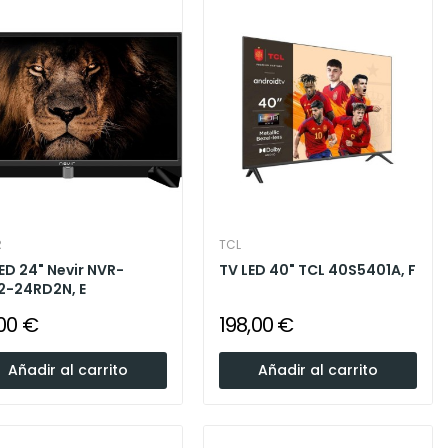
R
TCL
ED 24" Nevir NVR-
TV LED 40" TCL 40S5401A, F
2-24RD2N, E
00 €
198,00 €
Añadir al carrito
Añadir al carrito