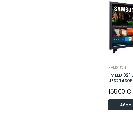
SAMSUNG
TV LED 32"
UE32T4305
155,00 €
Añadir