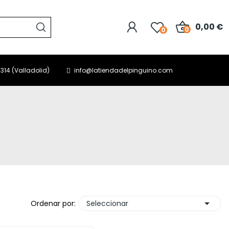
0,00 €
0
0
314 (Valladolid)
info@latiendadelpinguino.com

Ordenar por:
Seleccionar