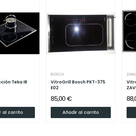
BOSCH
ZANU
ción Teka IR
VitroGrill Bosch PKT-375
Vit
E02
ZAV
85,00 €
88,
 al carrito
Añadir al carrito