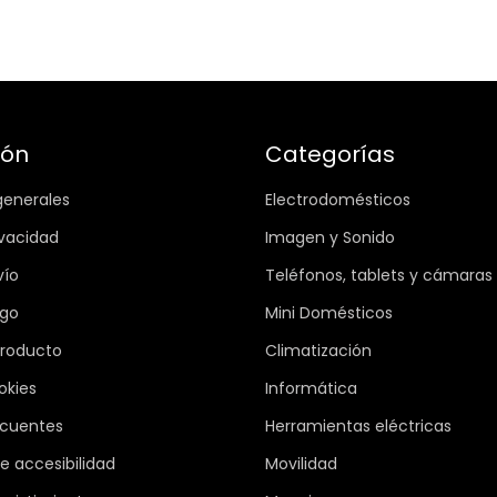
ión
Categorías
generales
Electrodomésticos
ivacidad
Imagen y Sonido
vío
Teléfonos, tablets y cámaras
ago
Mini Domésticos
producto
Climatización
okies
Informática
ecuentes
Herramientas eléctricas
e accesibilidad
Movilidad